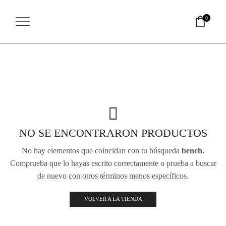
Nota:
este
0
sitio
web
incluye
un
sistema
de
accesibilidad.
NO SE ENCONTRARON PRODUCTOS
No hay elementos que coincidan con tu búsqueda
bench.
Comprueba que lo hayas escrito correctamente o prueba a buscar
de nuevo con otros términos menos específicos.
VOLVER A LA TIENDA