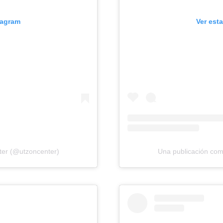
tagram
Ver est
ter (@utzoncenter)
Una publicación com