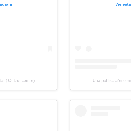
tagram
Ver est
ter (@utzoncenter)
Una publicación com