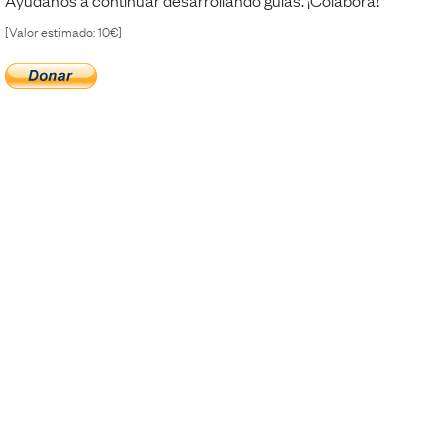
Ayúdanos a continuar desarrollando guias. ¡Colabora!
[Valor estimado: 10€]